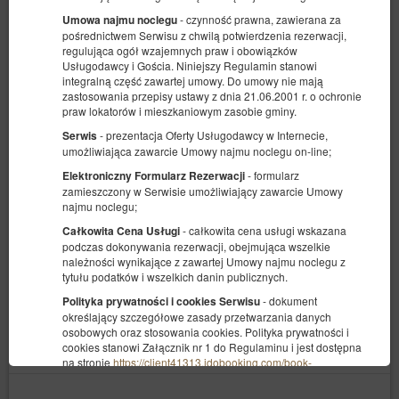
- czynność prawna, zawierana za
Umowa najmu noclegu
pośrednictwem Serwisu z chwilą potwierdzenia rezerwacji,
regulująca ogół wzajemnych praw i obowiązków
Usługodawcy i Gościa. Niniejszy Regulamin stanowi
integralną część zawartej umowy. Do umowy nie mają
zastosowania przepisy ustawy z dnia 21.06.2001 r. o ochronie
praw lokatorów i mieszkaniowym zasobie gminy.
- prezentacja Oferty Usługodawcy w Internecie,
Serwis
umożliwiająca zawarcie Umowy najmu noclegu on-line;
- formularz
Elektroniczny Formularz Rezerwacji
zamieszczony w Serwisie umożliwiający zawarcie Umowy
najmu noclegu;
- całkowita cena usługi wskazana
Całkowita Cena Usługi
podczas dokonywania rezerwacji, obejmująca wszelkie
należności wynikające z zawartej Umowy najmu noclegu z
tytułu podatków i wszelkich danin publicznych.
F7 Studio (17)
- dokument
Polityka prywatności i cookies Serwisu
Dostępna liczba: 1
określający szczegółowe zasady przetwarzania danych
2
osobowych oraz stosowania cookies. Polityka prywatności i
4 osoby
pow. 30,00 m
1 sypialnia
cookies stanowi Załącznik nr 1 do Regulaminu i jest dostępna
1 łóżko podwójne (Double), 1 sofa rozkładana (Sofa Bed)
na stronie
https://client41313.idobooking.com/book-
now/index.php?module=cookies&displayOnToplayer=true
.