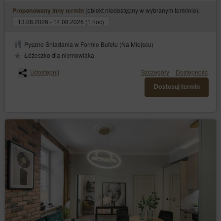
terminu i sposobu płatności oraz warunków przyjęcia i
(obiekt niedostępny w wybranym terminie):
anulowania rezerwacji. W przypadku wymagania
Proponowany inny termin
przedpłaty wskazany jest termin jej uiszczenia wraz z
13.08.2026 - 14.08.2026 (1 noc)
informacją o skutkach bezskutecznego upływu terminu
zapłaty. Braku zapłaty przedpłaty w terminie wskazanym
w wiadomości e-mail powoduje anulowanie rezerwacji i
Pyszne Śniadania w Formie Bufetu (Na Miejscu)
odstąpienie przez Usługodawcę od zawartej Umowy
Łóżeczko dla niemowlaka
najmu noclegu bez wyznaczenia dodatkowego terminu
na spełnienie świadczenia.
Udostępnij
Szczegóły
Dostępność
Niedowolne jest oddawanie miejsca noclegowego
Dostosuj termin
bedącego przedmiotem Oferty w podnajem oraz
przekazywania lub udostępniania osobom trzecim.
ANULOWANIE I ZMIANA REZERWACJI
Nie wykonanie czynności opisanych w wiadomości
zawierającej potwierdzenie o przyjęciu rezerwacji w
wymaganym terminie powoduje automatyczne
anulowanie rezerwacji i odstąpienie przez Usługodawcę
od zawartej Umowy bez wyznaczenia dodatkowego
terminu na spełnienie świadczenia.
Anulowanie lub zmiana rezerwacji są możliwe poprzez
link zawarty w e-mailu lub przez kontakt z Obsługą.
Skorzystanie z linku w e-mailu umożliwia automatyczne,
natychmiastowe anulowanie rezerwacji na warunkach
zaakceptowanych w procesie składania zamówienia w