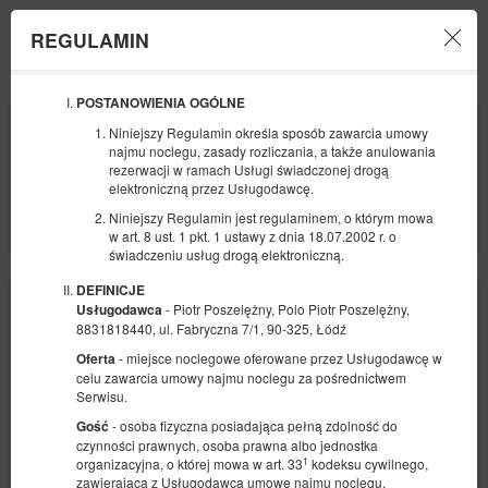
REGULAMIN
Menu
POSTANOWIENIA OGÓLNE
POCZĄTEK
KONIEC
Niniejszy Regulamin określa sposób zawarcia umowy
09
10
SIERPNIA
SIERPNIA
najmu noclegu, zasady rozliczania, a także anulowania
2026
2026
rezerwacji w ramach Usługi świadczonej drogą
elektroniczną przez Usługodawcę.
LICZBA OSÓB
Niniejszy Regulamin jest regulaminem, o którym mowa
2
FILTRY
w art. 8 ust. 1 pkt. 1 ustawy z dnia 18.07.2002 r. o
świadczeniu usług drogą elektroniczną.
DEFINICJE
- Piotr Poszelężny, Polo Piotr Poszelężny,
Usługodawca
8831818440, ul. Fabryczna 7/1, 90-325, Łódź
- miejsce noclegowe oferowane przez Usługodawcę w
Oferta
celu zawarcia umowy najmu noclegu za pośrednictwem
Serwisu.
- osoba fizyczna posiadająca pełną zdolność do
Gość
czynności prawnych, osoba prawna albo jednostka
1
organizacyjna, o której mowa w art. 33
kodeksu cywilnego,
zawierająca z Usługodawcą umowę najmu noclegu.