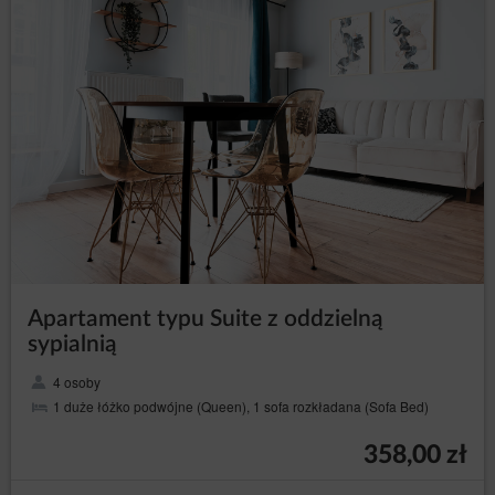
Przedmiotem Umowy jest najem miejsca noclegowego
oferowanego przez Usługodawcę za pośrednictwem
Serwisu. Do zawarcia umowy dochodzi za
pośrednictwem Elektronicznego Formularza Rezerwacji
w kolejnych nastepujących po sobie krokach - dokładne
oznaczenie przez Gościa terminu rozpoczęcia i
zakończenia pobytu, dokonanie wyboru miejsca
noclegowego, zadeklarowanie liczby osób,
Po podaniu przez Gościa wszystkich niezbędnych
danych, wyświetlone zostanie podsumowanie
rezerwacji. W celu złożenia rezerwacji konieczne jest
podanie w Elektronicznym formularzu rezerwacji danych
osobowych oznaczonych jako obowiązkowe, dokonanie
akceptacji treści Regulaminu, wysłanie rezerwacji
poprzez naciśnięcie przycisku [Złóż zamówienie].
Apartament typu Suite z oddzielną
Umowę najmu noclegu uważa się za zawartą w chwili
przyjęcia przez Usługodawcę Elektronicznego
sypialnią
Formularza Rezerwacji, czego potwierdzeniem jest
wyświetlenie komunikatu potwierdzającego przyjęcie
4 osoby
rezerwacji i podanie jej numeru.
1 duże łóżko podwójne (Queen), 1 sofa rozkładana (Sofa Bed)
Po zawarciu umowy Gość otrzymuje wiadomość e-mail
zawierającą potwierdzenie zawartej umowy wraz ze
358,00 zł
wskazaniem jej wszystkich istotnych postanowień, w
szczególności określeniu Całkowitej Ceny Usługi,